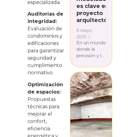
especializada.
es clave en tu
proyecto
Auditorías de
arquitectónico?
integridad:
Evaluación de
6 mayo,
condominios y
2025
/
En un mundo
edificaciones
donde la
para garantizar
precisión y la
seguridad y
creatividad
cumplimiento
son
normativo.
fundamentales,
el modelado
Optimización
3D se ha
de espacios:
convertido
Propuestas
en una
técnicas para
herramienta...
mejorar el
confort,
eficiencia
energética y