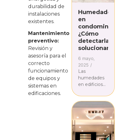
durabilidad de
Humedades
instalaciones
en
existentes.
condominios:
¿Cómo
Mantenimiento
detectarlas y
preventivo:
solucionarlas?
Revisión y
asesoría para el
6 mayo,
correcto
2025
/
funcionamiento
Las
humedades
de equipos y
en edificios
sistemas en
no son solo
edificaciones.
un problema
estético:
pueden
comprometer
la integridad
estructural de
un