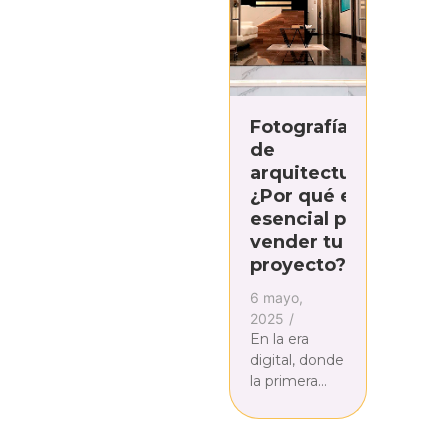
condominio y
afectar...
Fotografía
de
arquitectura:
¿Por qué es
esencial para
vender tu
proyecto?
6 mayo,
2025
/
En la era
digital, donde
la primera
impresión se
forma en
segundos, la