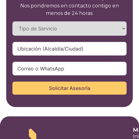
afectar...
convertido...
Nos pondremos en contacto contigo en
menos de 24 horas.
Solicitar Asesoría
Ma
In